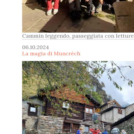
Cammin leggendo, passeggiata con letture
06.10.2024
La magia di Muncréch