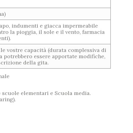
na)
capo, indumenti e giacca impermeabile
o la pioggia, il sole e il vento, farmacia
nti).
alle vostre capacità (durata complessiva di
ma potrebbero essere apportate modifiche,
rizione della gita.
nale
e scuole elementari e Scuola media.
aring).