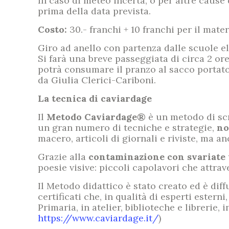
In caso di meteo incerta, o per altre cause
prima della data prevista.
Costo:
30.- franchi + 10 franchi per il mater
Giro ad anello con partenza dalle scuole e
Si farà una breve passeggiata di circa 2 ore
potrà consumare il pranzo al sacco portato 
da Giulia Clerici-Cariboni.
La tecnica di caviardage
Il
Metodo Caviardage®
è un metodo di scr
un gran numero di tecniche e strategie,
no
macero, articoli di giornali e riviste, ma an
Grazie alla
contaminazione con svariate 
poesie visive: piccoli capolavori che attra
Il Metodo didattico è stato creato ed è diff
certificati che, in qualità di esperti ester
Primaria, in atelier, biblioteche e librerie,
https://www.caviardage.it/
)