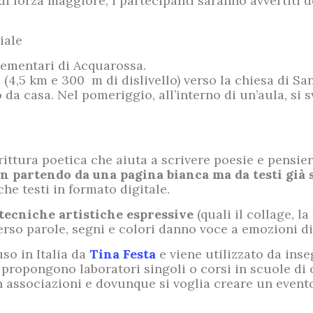
 di forza maggiore, i partecipanti saranno avvertiti 
iale
lementari di Acquarossa.
 (4,5 km e 300 m di dislivello) verso la chiesa di San
da casa. Nel pomeriggio, all’interno di un’aula, si 
ittura poetica che aiuta a scrivere poesie e pensier
n partendo da una pagina bianca ma da testi già s
che testi in formato digitale.
tecniche artistiche espressive
(quali il collage, la 
verso parole, segni e colori danno voce a emozioni di
uso in Italia da
Tina Festa
e viene utilizzato da inse
ni, propongono laboratori singoli o corsi in scuole di
 in associazioni e dovunque si voglia creare un evento