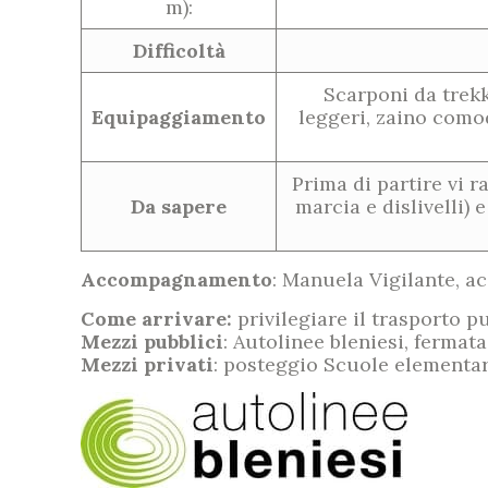
m):
Difficoltà
Scarponi da trek
Equipaggiamento
leggeri, zaino comod
Prima di partire vi r
Da sapere
marcia e dislivelli)
Accompagnamento
: Manuela Vigilante, a
Come arrivare:
privilegiare il trasporto p
Mezzi pubblici
: Autolinee bleniesi, ferma
Mezzi privati
: posteggio Scuole elementari