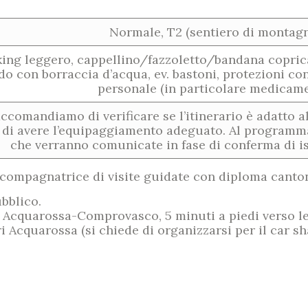
Normale, T2 (sentiero di montag
king leggero, cappellino/fazzoletto/bandana copri
o con borraccia d’acqua, ev. bastoni, protezioni contr
personale (in particolare medicame
accomandiamo di verificare se l’itinerario è adatto 
 e di avere l’equipaggiamento adeguato. Al program
che verranno comunicate in fase di conferma di isc
ccompagnatrice di visite guidate con diploma canto
ubblico.
ta Acquarossa-Comprovasco, 5 minuti a piedi verso l
 Acquarossa (si chiede di organizzarsi per il car sh